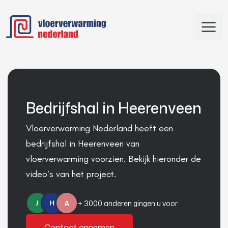
N
a
a
r
d
e
h
o
m
Bedrijfshal in Heerenveen
e
p
Vloerverwarming Nederland heeft een
a
bedrijfshal in Heerenveen van
g
vloerverwarming voorzien. Bekijk hieronder de
e
video’s van het project.
n
a
v
+ 3000 anderen gingen u voor
i
g
Contact opnemen