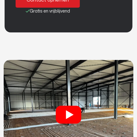
e
Gratis en vrijblijvend
r
e
n