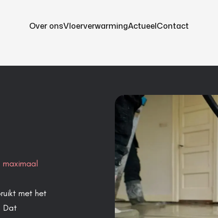
Over ons
Vloerverwarming
Actueel
Contact
t maximaal
ruikt met het
. Dat