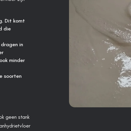
g. Dit komt
d die
 dragen in
er
 ook minder
e soorten
ook geen stank
anhydrietvloer