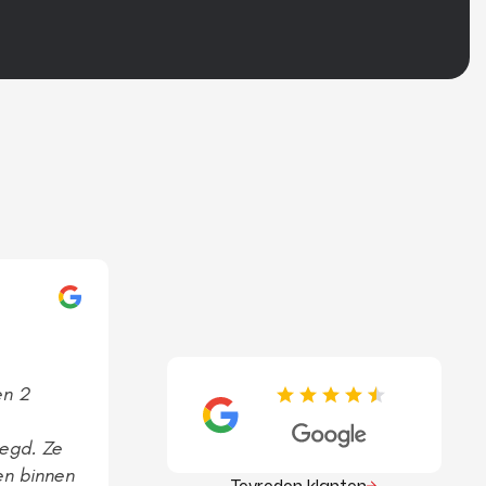
en 2
egd. Ze
en binnen