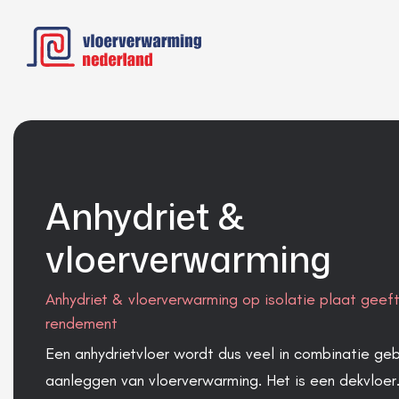
N
a
a
r
d
e
h
o
m
Anhydriet &
e
p
vloerverwarming
a
g
e
Anhydriet & vloerverwarming op isolatie plaat geef
n
rendement
a
v
Een anhydrietvloer wordt dus veel in combinatie geb
i
aanleggen van vloerverwarming. Het is een dekvloer
g