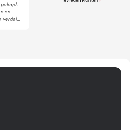
Tevreden klanten
 gelegd.
en en
e verdeler
en. Goede
s is het
te kunnen
t dat alles