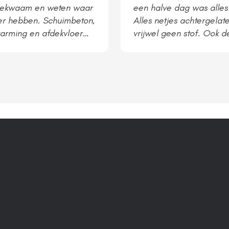
bekwaam en weten waar
een halve dag was alles
er hebben. Schuimbeton,
Alles netjes achtergelat
arming en afdekvloer
vrijwel geen stof. Ook d
alleren.
keurig netjes aangeslot
communicatie, top! Helaa
nog geen winter om het 
testen. Maar ga er vanui
naar behoren werkt.