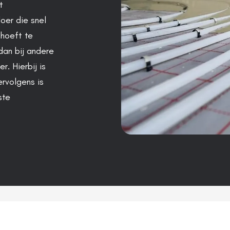
t
oer die snel
 hoeft te
dan bij andere
. Hierbij is
ervolgens is
ste