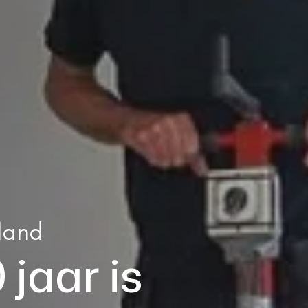
land
jaar is